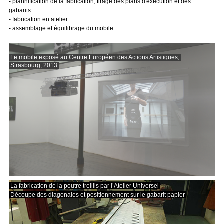
- plannification de la fabrication, tirage des plans d'éxécution et des
gabarits.
- fabrication en atelier
- assemblage et équilibrage du mobile
Le mobile exposé au Centre Européen des Actions Artistiques,
Le mobile exposé au Centre Européen des Actions Artistiques,
Strasbourg, 2013
Strasbourg, 2013
La fabrication de la poutre treillis par l’Atelier Universel
Découpe des diagonales et positionnement sur le gabarit papier
ca