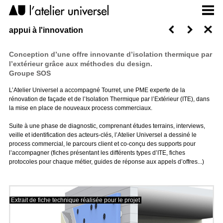
appui à l'innovation
Conception d’une offre innovante d’isolation thermique par
l’extérieur grâce aux méthodes du design.
Groupe SOS
L’Atelier Universel a accompagné Tourret, une PME experte de la
rénovation de façade et de l’Isolation Thermique par l’Extérieur (ITE), dans
la mise en place de nouveaux process commerciaux.
Suite à une phase de diagnostic, comprenant études terrains, interviews,
veille et identification des acteurs-clés, l’Atelier Universel a dessiné le
process commercial, le parcours client et co-conçu des supports pour
l’accompagner (fiches présentant les différents types d’ITE, fiches
protocoles pour chaque métier, guides de réponse aux appels d’offres...)
Extrait de fiche technique réalisée pour le projet
Ext